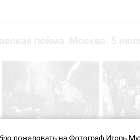
вская пойма. Москва. 5 июля
бро пожаловать на Фотограф Игорь Му