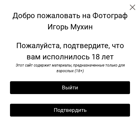
Добро пожаловать на Фотограф
Игорь Мухин
← Все записи
Архив
Теги
Подписаться
Пожалуйста, подтвердите, что
Подпишитесь на рассылку
вам исполнилось 18 лет
Пикник "Афиши". Москва.
Подпишитесь на рассылку
Коломенское. 29 июля 2017 г.
Этот сайт содержит материалы, предназначенные только для
и я буду информировать вас
взрослых (18+)
о новых публикациях
17 марта 2024
Выйти
Подтвердить