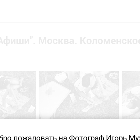
Афиши". Москва. Коломенско
бро пожаловать на Фотограф Игорь Му