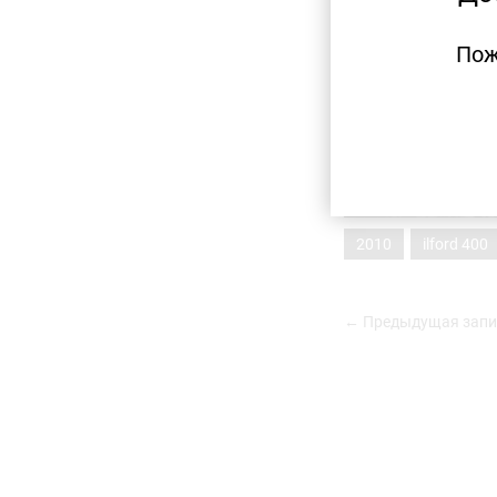
Пож
2010
ilford 400
← Предыдущая запи