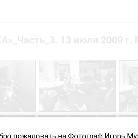
»_Часть_3. 13 июля 2009 г.
бро пожаловать на Фотограф Игорь Му