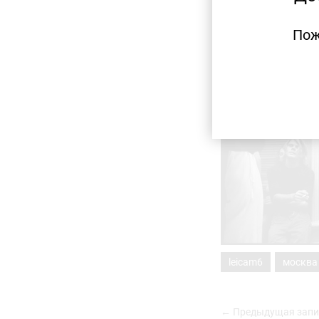
Пож
leicam6
москва
← Предыдущая запи