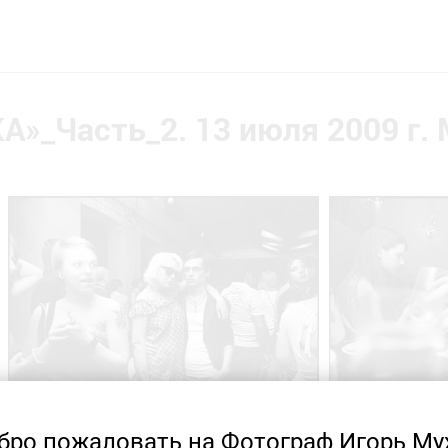
»_Часть_2. 13 июля 2009 г.
бро пожаловать на Фотограф Игорь Му