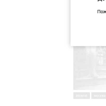
Пож
leicam6
москва