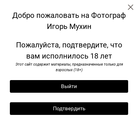
Добро пожаловать на Фотограф
Игорь Мухин
← Все записи
Архив
Теги
Подписаться
Пожалуйста, подтвердите, что
Подпишитесь на рассылку
вам исполнилось 18 лет
Царицыно. Москва. 1 июня
Подпишитесь на рассылку
2009 г.
Этот сайт содержит материалы, предназначенные только для
и я буду информировать вас
взрослых (18+)
о новых публикациях
02 февраля 2024
Выйти
Подтвердить