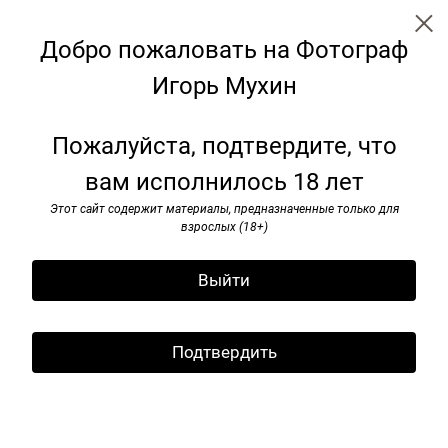
Добро пожаловать на Фотограф
Игорь Мухин
← Все записи
Архив
Теги
Подписаться
Пожалуйста, подтвердите, что
вам исполнилось 18 лет
Царицыно. Москва. 1 июня
2011 г.
Этот сайт содержит материалы, предназначенные только для
взрослых (18+)
02 февраля 2024
Выйти
Подтвердить