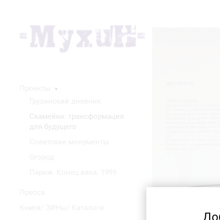
Проекты
▼
Грузинский дневник
Скамейки: трансформация
для будущего
Советские монументы
Огород
Париж. Конец века. 1999
Пресса
Книги/ ЗИНы/ Каталоги
До