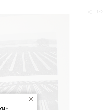
ENG
хин