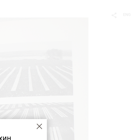
ENG
хин