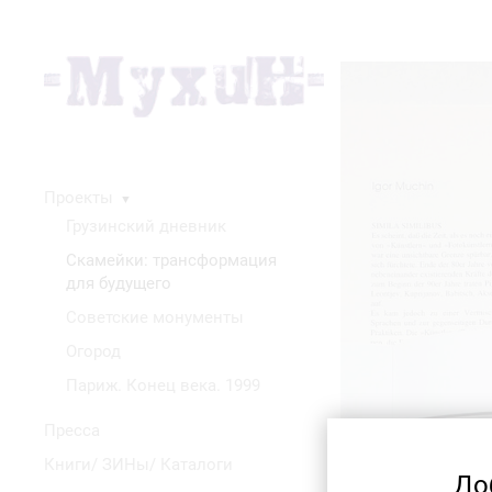
Проекты
▼
Грузинский дневник
Скамейки: трансформация
для будущего
Советские монументы
Огород
Париж. Конец века. 1999
Пресса
Книги/ ЗИНы/ Каталоги
До