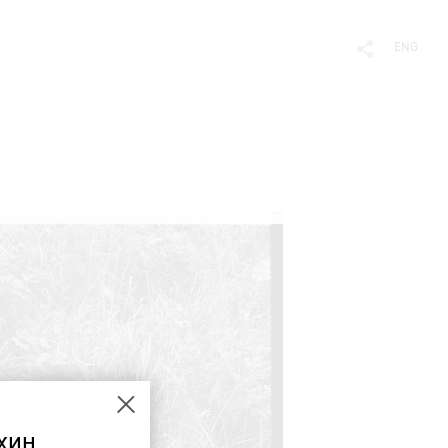
ENG
хин