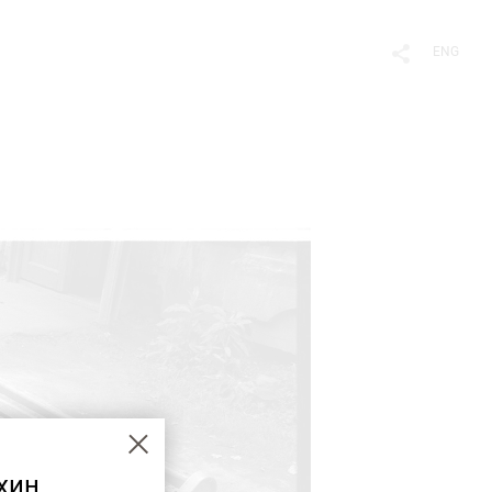
ENG
хин