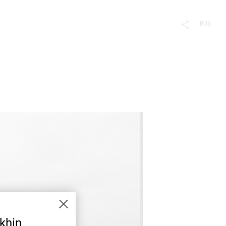
RUS
khin