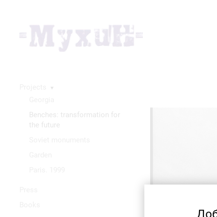
Projects
▼
Georgia
Benches: transformation for
the future
Soviet monuments
Garden
Paris. 1999
Press
Books
Доб