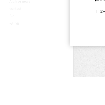
Аrchive news
contact
Пож
Bio