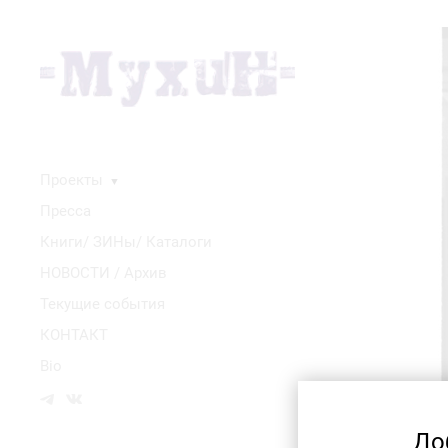
Проекты
▼
Пресса
Книги/ ЗИНы/ Каталоги
НОВОСТИ / Архив
Текущие события
КОНТАКТ
Bio
До