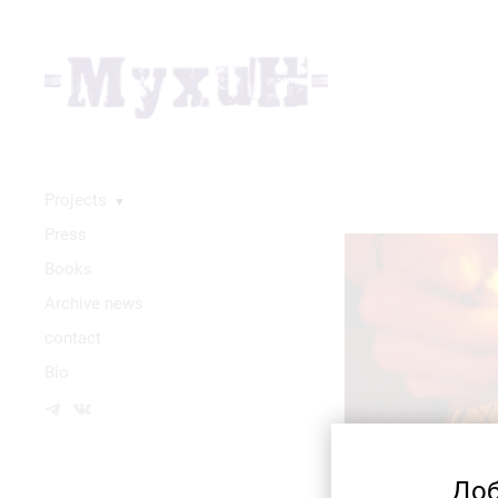
Projects
▼
Press
Books
Аrchive news
contact
Bio
Доб