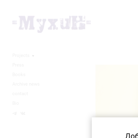
Projects
▼
Press
Books
Аrchive news
contact
Bio
Доб