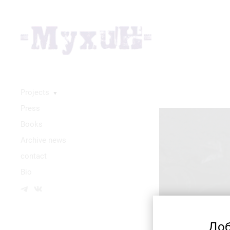
Projects
▼
Press
Books
Аrchive news
contact
Bio
Доб