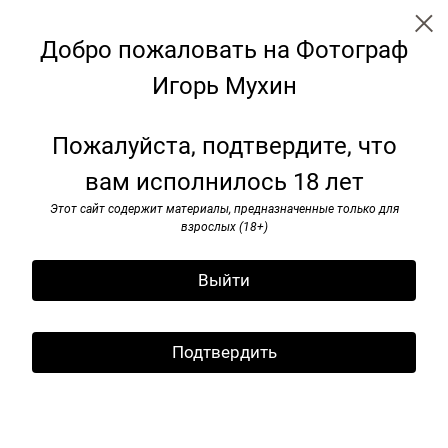
Добро пожаловать на Фотограф
Игорь Мухин
← Все записи
Архив
Теги
Пожалуйста, подтвердите, что
вам исполнилось 18 лет
приглашаем всех на лекцию
Игоря Мухина "Как снимать
Этот сайт содержит материалы, предназначенные только для
взрослых (18+)
Москву", которая состоится 14
октября в 16:00 в нашем ФВТЦ
Выйти
«Зенит» в ГУМе.
14 октября 2023
Подтвердить
Дорогие друзья!
Тех, кто интересуется меняющимся обликом