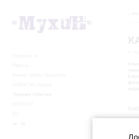
← Все
К
07 авг
Проекты
▼
К вы
Пресса
уник
Книги/ ЗИНы/ Каталоги
К.Бу
фото
НОВОСТИ / Архив
изда
Текущие события
КОНТАКТ
В ма
Bio
До