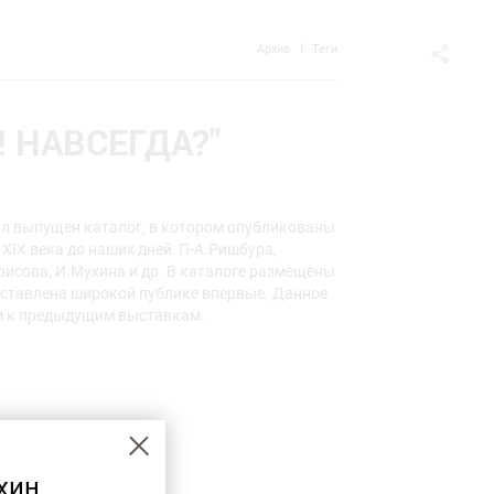
Архив
Теги
 НАВСЕГДА?"
ыл выпущен каталог, в котором опубликованы
IХ века до наших дней: П-А.Ришбура,
рисова, И.Мухина и др. В каталоге размещены
дставлена широкой публике впервые. Данное
м к предыдущим выставкам.
хин