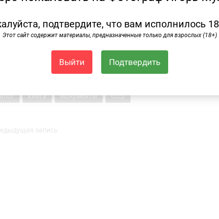
алуйста, подтвердите, что вам исполнилось 18
Этот сайт содержит материалы, предназначенные только для взрослых (18+)
Выйти
Подтвердить
алог
книга
монументы
ссср
едыдущая запись