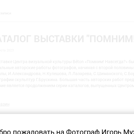
 записи
АТАЛОГ ВЫСТАВКИ "ПОМНИМ!
уста 2023
ставке Центра визуальной культуры Béton «Помним! Навсегда?» б
альные авторские работы фотографов, начиная с второй половины Х
ллы, И.Александрова, Н.Кулешова, Л.Лазарева, С.Шиманского, С.Бо
графии скульптур Г.Брускина. Большая часть авторских работ пре
ние является продолжением серии каталогов, выпущенных Центро
газин
бро пожаловать на Фотограф Игорь Му