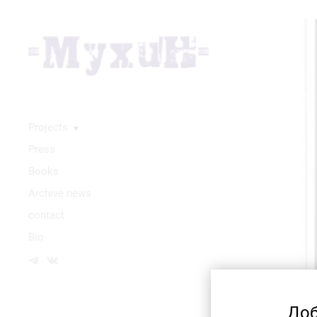
Projects
▼
Press
Books
Аrchive news
contact
Bio
Доб