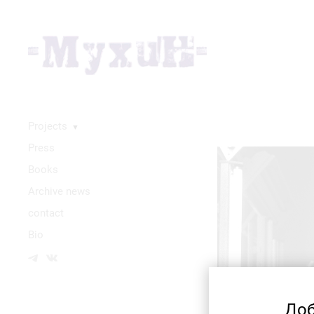
Projects
▼
Press
Books
Аrchive news
contact
Bio
Доб